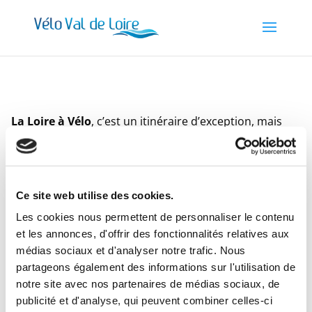
La Loire à Vélo
, c’est un itinéraire d’exception, mais
aussi la garantie d’un accueil et de services de qualité.
Hébergements, locations de vélos, lieux de visite et de
loisirs, offices de tourisme… plus de 600
Ce site web utilise des cookies.
professionnels du tourisme engagés dans la marque
Les cookies nous permettent de personnaliser le contenu
nationale
« Accueil Vélo »
. Vous n’avez rien d’autre à
et les annonces, d'offrir des fonctionnalités relatives aux
faire que de pédaler…
médias sociaux et d'analyser notre trafic. Nous
partageons également des informations sur l'utilisation de
Vélo Val de Loire
à Jargeau situé sur l’itinéraire de
La
notre site avec nos partenaires de médias sociaux, de
Loire à Vélo
sera aux petits soins pour vous proposer
publicité et d'analyse, qui peuvent combiner celles-ci
un accueil attentionné et des services adaptés à vos