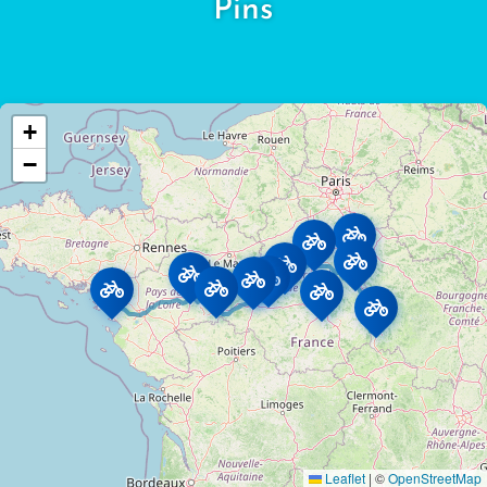
Pins
+
−
Leaflet
|
©
OpenStreetMap