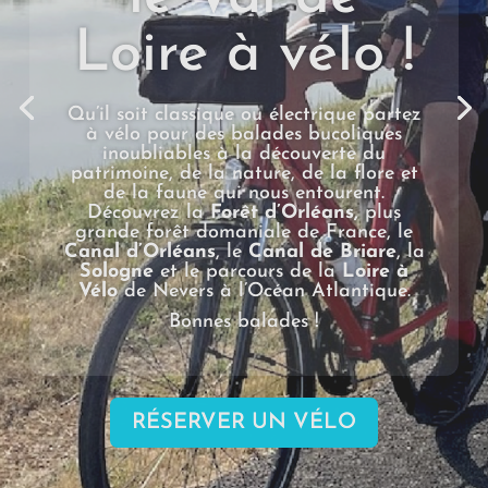
Loire à vélo !
Qu’il soit classique ou électrique partez
à vélo pour des balades bucoliques
inoubliables à la découverte du
patrimoine, de la nature, de la flore et
de la faune qui nous entourent.
Découvrez la
Forêt d’Orléans
,
plus
grande forêt domaniale de France, le
Canal d’Orléans
, le
Canal de Briare
, la
Sologne
et le parcours de la
Loire à
Vélo
de Nevers à l’Océan Atlantique.
Bonnes balades !
RÉSERVER UN VÉLO